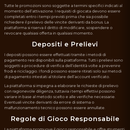
Tutte le promozioni sono soggette a termini specifici indicati al
momento dell’attivazione. I requisiti di giocata devono essere
completati entro i tempi previsti prima che sia possibile
richiedere il prelievo delle vincite derivanti da bonus. La
piattaforma si riserva il diritto di modificare, sospendere o
revocare qualsiasi offerta in qualsiasi momento.
Depositi e Prelievi
I depositi possono essere effettuati tramite i metodi di
pagamento resi disponibili sulla piattaforma. Tutti i prelievi sono
soggetti a procedure di verifica dell’identità volte a prevenire
frodi e riciclaggio. I fondi possono essere ritirati solo sui metodi
di pagamento intestati al titolare dell’account verificato.
La piattaforma si impegna a elaborare le richieste di prelievo
con ragionevole diligenza, tuttavia i tempi effettivi possono
variare in base al metodo scelto e alle verifiche necessarie.
Eventuali vincite derivanti da errore di sistema o
malfunzionamento tecnico possono essere annullate.
Regole di Gioco Responsabile
La piattaforma promuove il gioco responsabile e offre strumenti