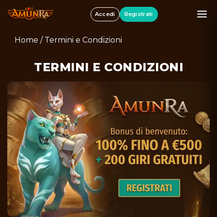
Accedi
Registrati
Home
/
Termini e Condizioni
TERMINI E CONDIZIONI