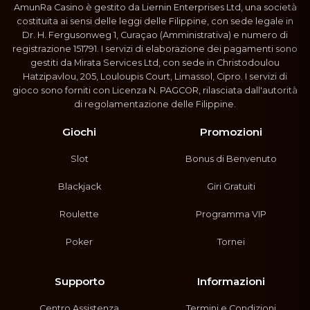
AmunRa Casino è gestito da Liernin Enterprises Ltd, una società
costituita ai sensi delle leggi delle Filippine, con sede legale in
Dr. H. Fergusonweg 1, Curaçao (Amministrativa) e numero di
registrazione 151791. I servizi di elaborazione dei pagamenti sono
gestiti da Mirata Services Ltd, con sede in Christodoulou
Hatzipavlou, 205, Louloupis Court, Limassol, Cipro. I servizi di
gioco sono forniti con Licenza N. PAGCOR, rilasciata dall'autorità
di regolamentazione delle Filippine.
Giochi
Promozioni
Slot
Bonus di Benvenuto
Blackjack
Giri Gratuiti
Roulette
Programma VIP
Poker
Tornei
Supporto
Informazioni
Centro Assistenza
Termini e Condizioni